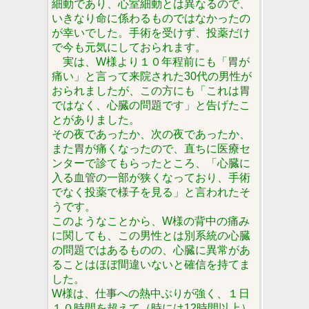
細動であり、心室細動とは異なるので、
いきなり命に係わるものではなかったの
が幸いでした。手術を受けず、投薬だけ
で今も元気にしておられます。
実は、W様より１０年程前にも「胃が
痛い」と言って来院された30代の男性が
おられましたが、この方にも「これは胃
ではなく、心臓の問題です」と告げたこ
とがありました。
その夜であったか、次の夜であったか、
また胃が痛くなったので、直ちに医療セ
ンターで診てもらったところ、「心臓に
入る血管の一部が狭くなっており、手術
でなく投薬で様子を見る」と言われたそ
うです。
このようなことから、W様の背中の痛み
に関しても、この男性とは別系統の心臓
の問題ではあるものの、心臓に異常があ
ることはほぼ間違いないと確信を持てま
した。
W様は、仕事への熱中ぶりが強く、１日
１０時間を超えて（時には12時間以上）