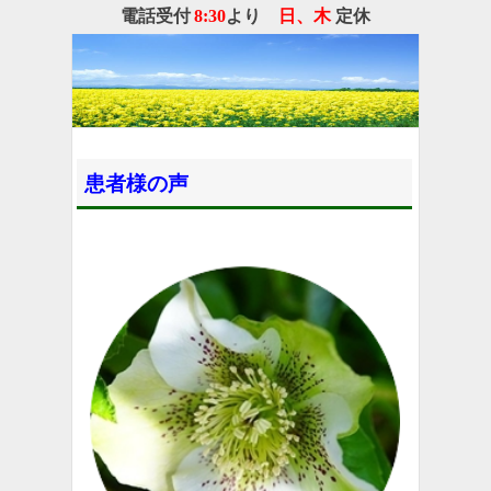
電話受付
8
:30
より
日、
木
定休
患者様の声