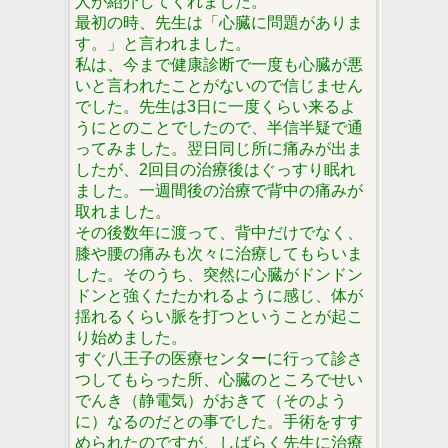
人が紹介してくれました。
最初の時、先生は「心臓に問題がありま
す。」と言われました。
私は、今まで健康診断で一度も心臓が悪
いと言われたことがないので信じません
でした。先生は3日に一度くらい来るよ
うにとのことでしたので、半信半疑で通
ってみました。翌日同じ所に痛みが出ま
したが、2回目の治療後はぐっすり眠れ
ました。一週間後の治療で背中の痛みが
取れました。
その後数年に渡って、背中だけでなく、
膝や腰の痛みも次々に治療してもらいま
した。そのうち、突然に心臓がドンドン
ドンと強くたたかれるように感じ、体が
揺れるくらい脈を打つということが起こ
り始めました。
すぐ八王子の医療センターに行って診さ
つしてもらった所、心臓のところでせい
でんき（静電気）がおきて（そのよう
に）なるのだとの事でした。手術をすす
められたのですが、しばらく先生に治療