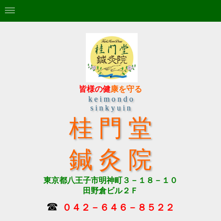
皆様の健
康を守る
k e i m o n d o
s i n k y u i n
桂 門 堂
鍼 灸 院
東京都八王子市明神町３－１８－１０
田野倉ビル２Ｆ
☎
０４２－６４６－８５２２