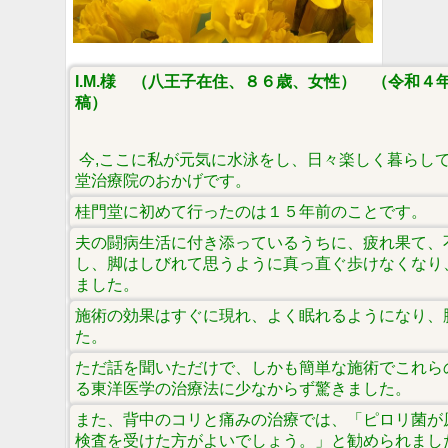
I.M.様 （八王子在住、８６歳、女性） （令和４
稿）
今,ここに私が元気に水泳をし、日々楽しく暮らし
堂治療院のおかげです。
桂門堂に初めて行ったのは１５年前のことです。
夫の闘病生活に付き添っているうちに、疲れ果て、
し、脚はしびれて思うように真っ直ぐ歩けなくなり
ました。
施術の効果はすぐに現れ、よく眠れるようになり、
た。
ただ話を聞いただけで、しかも簡単な施術でこれら
る東洋医学の治療法に少なからず驚きました。
また、背中のコリと痛みの治療では、「ピロリ菌が
検査を受けた方がよいでしょう。」と勧められまし