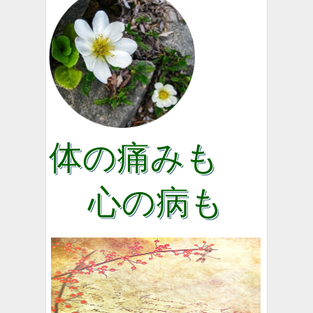
体の痛み
も
心の病も