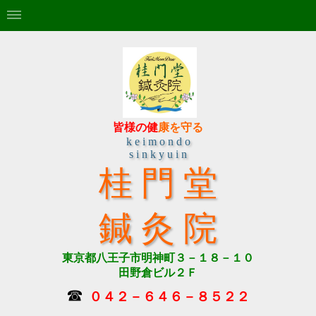
皆様の健
康を守る
k e i m o n d o
s i n k y u i n
桂 門 堂
鍼 灸 院
東京都八王子市明神町３－１８－１０
田野倉ビル２Ｆ
☎
０４２－６４６－８５２２