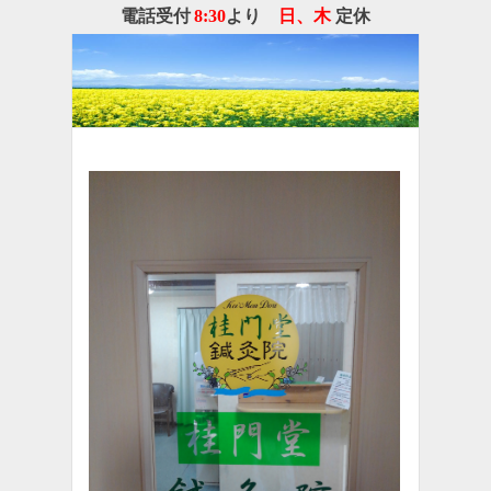
電話受付
8
:30
より
日、
木
定休